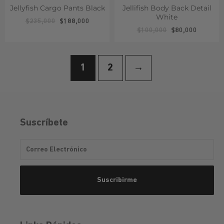
Jellyfish Cargo Pants Black
Jellifish Body Back Detail
White
$
235,000
$
188,000
$
100,000
$
80,000
1
2
→
Suscríbete
Correo
Suscribirme