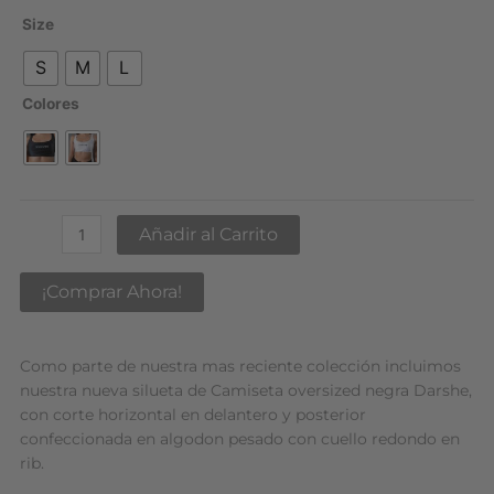
Cropped
Size
Top
Grey
S
M
L
cantidad
Colores
Añadir al Carrito
¡Comprar Ahora!
Como parte de nuestra mas reciente colección incluimos
nuestra nueva silueta de Camiseta oversized negra Darshe,
con corte horizontal en delantero y posterior
confeccionada en algodon pesado con cuello redondo en
rib.