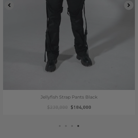
Jellyfish Strap Pants Black
$
230,000
$
184,000